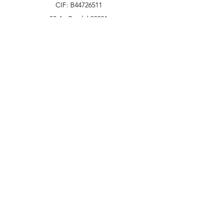
CIF: B44726511
58 Av Paralel 08001
Barcelona, Spain
info@hgtonline.es
+34 931 798 032
Customer Support
Contact Us
Help Center
About Us
Careers