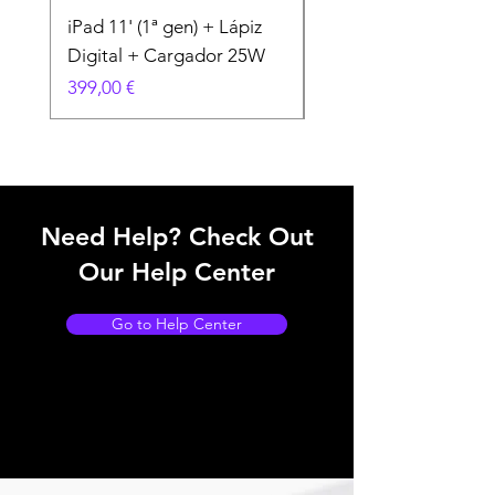
iPad 11' (1ª gen) + Lápiz
iPhone 11 + Carcasa
Digital + Cargador 25W
Cargador 25W
Precio
Precio
399,00 €
199,00 €
Need Help? Check Out
Our Help Center
Go to Help Center