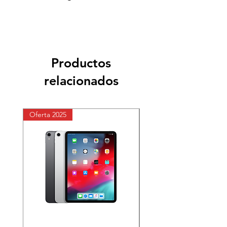
Productos
relacionados
Oferta 2025
Oferta 2025