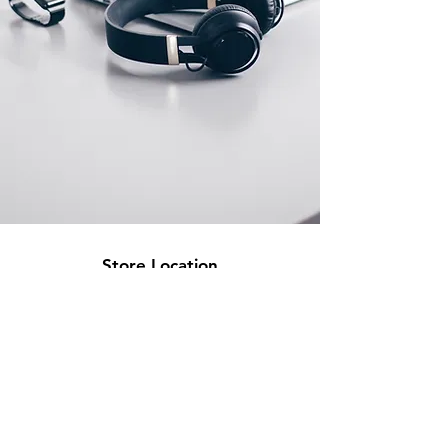
Store Location
High Gate Technologies S.L
CIF: B44726511
58 Av Paralel 08001
Barcelona, Spain
info@hgtonline.es