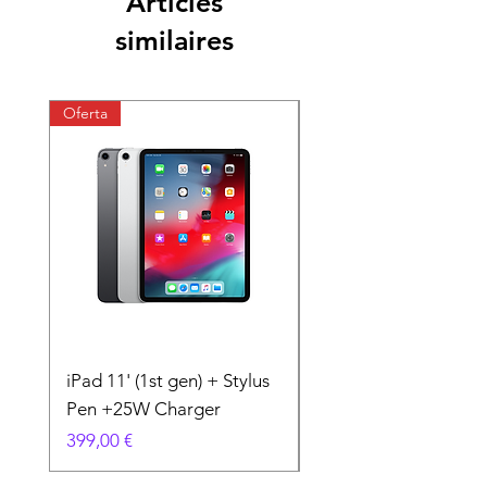
Articles
similaires
Oferta
Oferta
iPad 11' (1st gen) + Stylus
iPhone 11 + Case +
Pen +25W Charger
Charger
Prix
Prix
399,00 €
199,00 €