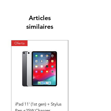
Articles
similaires
Oferta
Oferta
iPad 11' (1st gen) + Stylus
iPhone 11 + Case +
Pen +25W Charger
Charger