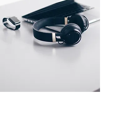
Store Location
High Gate Technologies S.L
CIF: B44726511
58 Av Paralel 08001