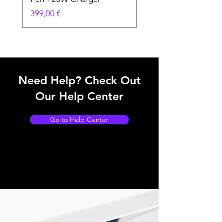
Prix
Prix
399,00 €
199,00 €
Need Help? Check Out
Our Help Center
Go to Help Center