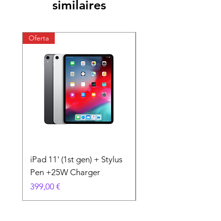
similaires
Oferta
Oferta
iPad 11' (1st gen) + Stylus
iPhone 11 + Case +
Pen +25W Charger
Charger
Prix
Prix
399,00 €
199,00 €