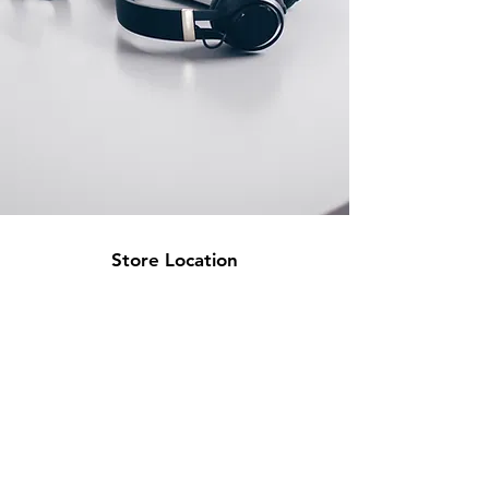
Store Location
High Gate Technologies S.L
CIF: B44726511
58 Av Paralel 08001
Barcelona, Spain
info@hgtonline.es
+34 931 798 032