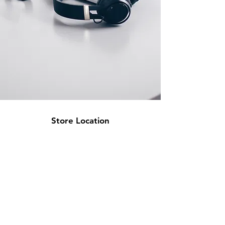
Store Location
High Gate Technologies S.L
CIF: B44726511
58 Av Paralel 08001
Barcelona, Spain
info@hgtonline.es
+34 931 798 032