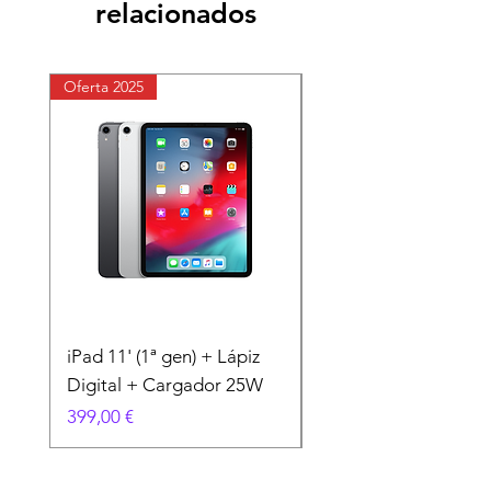
relacionados
Oferta 2025
Oferta 2025
iPad 11' (1ª gen) + Lápiz
iPhone 11 + Carcasa
Digital + Cargador 25W
Cargador 25W
Precio
Precio
399,00 €
199,00 €