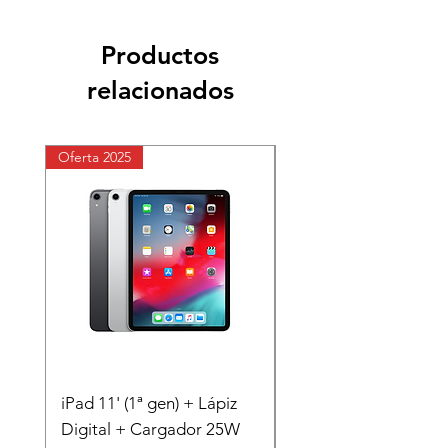
Productos
relacionados
Oferta 2025
Oferta 2025
iPad 11' (1ª gen) + Lápiz
iPhone 11 + Carcasa
Digital + Cargador 25W
Cargador 25W