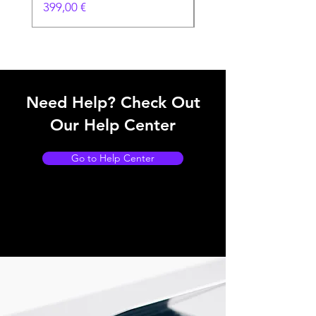
Precio
Precio
399,00 €
199,00 €
Need Help? Check Out
Our Help Center
Go to Help Center