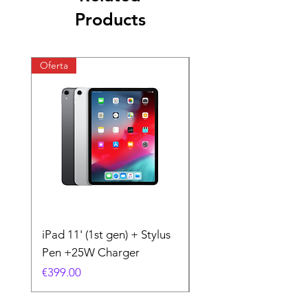
Products
Oferta
Oferta
iPad 11' (1st gen) + Stylus
iPhone 11 + Case +
Pen +25W Charger
Charger
Price
Price
€399.00
€199.00