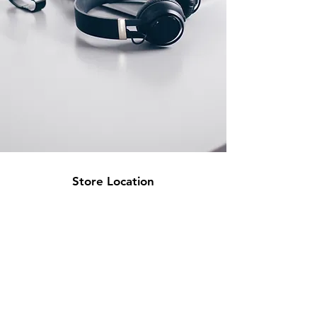
Store Location
High Gate Technologies S.L
CIF: B44726511
58 Av Paralel 08001
Barcelona, Spain
info@hgtonline.es
+34 931 798 032